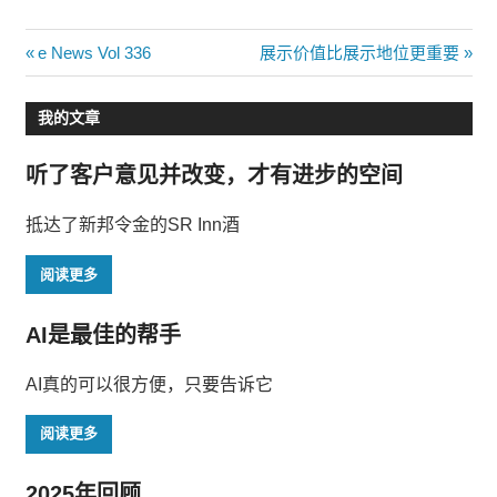
文
Previous
Next
e News Vol 336
展示价值比展示地位更重要
Post:
Post:
章
我的文章
导
听了客户意见并改变，才有进步的空间
航
抵达了新邦令金的SR Inn酒
阅读更多
AI是最佳的帮手
AI真的可以很方便，只要告诉它
阅读更多
2025年回顾