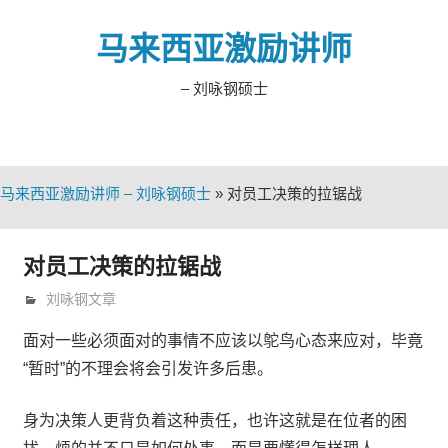
Skip
to
马来西亚激励讲师
content
– 刘咏钢硕士
马来西亚激励讲师 – 刘咏钢硕士
»
对员工决策的拉锯战
对员工决策的拉锯战
11月 7, 2018
trainer
刘咏钢文章
面对一些必须面对的事情不应该以鸵鸟心态来应对，毕竟
“暂时”的不理会将会引发许多后患。
身为决策人更背负着这种责任，也许这就是在位者的困