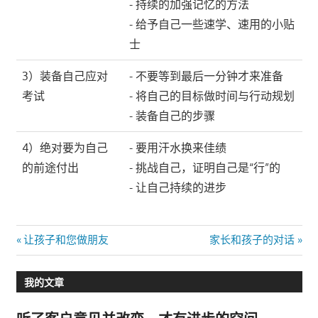
- 持续的加强记忆的方法
- 给予自己一些速学、速用的小贴
士
3）装备自己应对
- 不要等到最后一分钟才来准备
考试
- 将自己的目标做时间与行动规划
- 装备自己的步骤
4）绝对要为自己
- 要用汗水换来佳绩
的前途付出
- 挑战自己，证明自己是“行”的
- 让自己持续的进步
文
Previous
Next
让孩子和您做朋友
家长和孩子的对话
Post:
Post:
章
我的文章
导