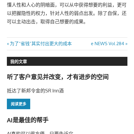
懂人性和人心的阴暗面，可以从中获得想要的利益，更可
以把握隐性的权力，针对人性的弱点出发。除了自保，还
可以主动出击，取得自己想要的成果。
文
Previous
Next
为了“省钱”其实付出更大的成本
e NEWS Vol 284
Post:
Post:
章
我的文章
导
听了客户意见并改变，才有进步的空间
航
抵达了新邦令金的SR Inn酒
阅读更多
AI是最佳的帮手
AI真的可以很方便，只要告诉它