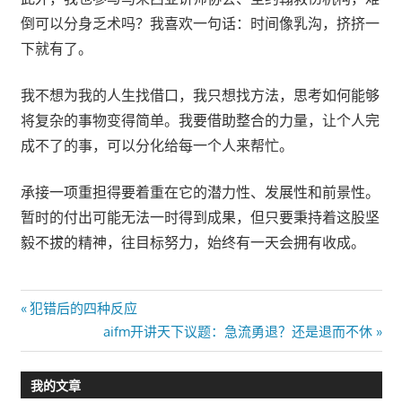
倒可以分身乏术吗？我喜欢一句话：时间像乳沟，挤挤一
下就有了。
我不想为我的人生找借口，我只想找方法，思考如何能够
将复杂的事物变得简单。我要借助整合的力量，让个人完
成不了的事，可以分化给每一个人来帮忙。
承接一项重担得要着重在它的潜力性、发展性和前景性。
暂时的付出可能无法一时得到成果，但只要秉持着这股坚
毅不拔的精神，往目标努力，始终有一天会拥有收成。
文
Previous
犯错后的四种反应
Post:
Next
aifm开讲天下议题：急流勇退？还是退而不休
章
Post:
导
我的文章