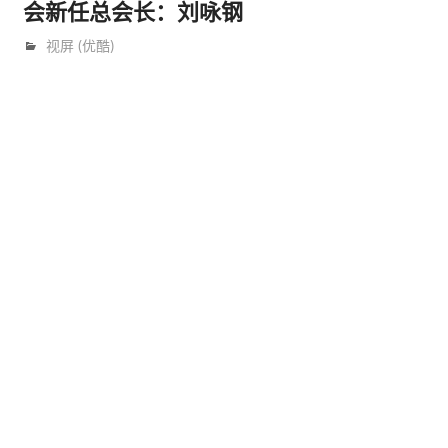
会新任总会长：刘咏钢
9月 12, 2019
trainer
视屏 (优酷)