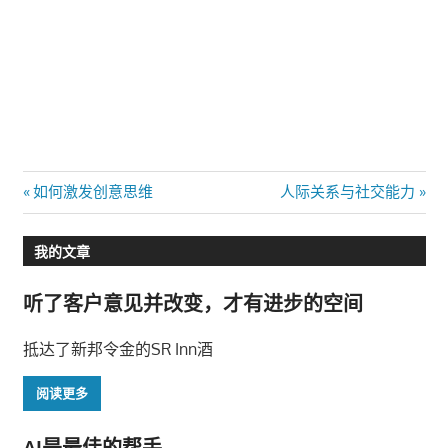
文
Previous
Next
如何激发创意思维
人际关系与社交能力
Post:
Post:
章
我的文章
导
听了客户意见并改变，才有进步的空间
航
抵达了新邦令金的SR Inn酒
阅读更多
AI是最佳的帮手