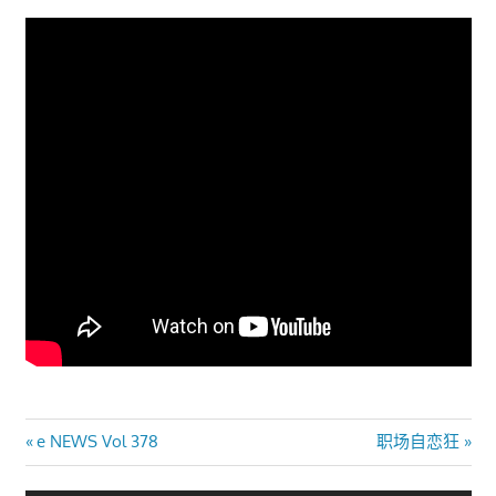
文
Previous
Next
e NEWS Vol 378
职场自恋狂
Post:
Post:
章