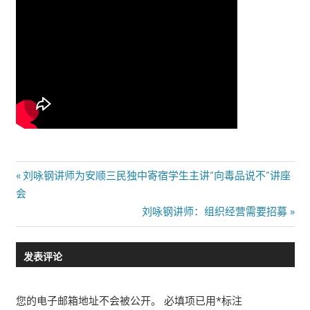
文
Previous
刘咏钢讲师为安顺三民独中寄宿学生主讲“向毒品说不”讲座
Post:
会
章
Next
刘咏钢讲师：组织经营需要招募
导
Post:
航
发表评论
您的电子邮箱地址不会被公开。
必填项已用
*
标注