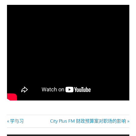
文
Previous
Next
学与习
City Plus FM 财政预算案对职场的影响
Post:
Post:
章