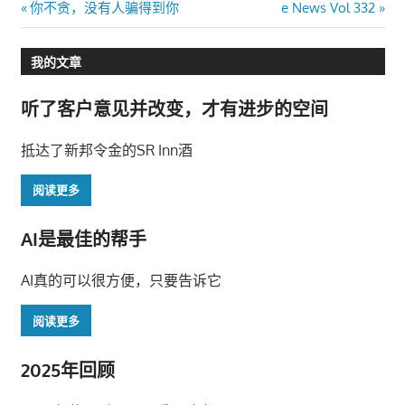
文
Previous
Next
你不贪，没有人骗得到你
e News Vol 332
Post:
Post:
章
我的文章
导
听了客户意见并改变，才有进步的空间
航
抵达了新邦令金的SR Inn酒
阅读更多
AI是最佳的帮手
AI真的可以很方便，只要告诉它
阅读更多
2025年回顾