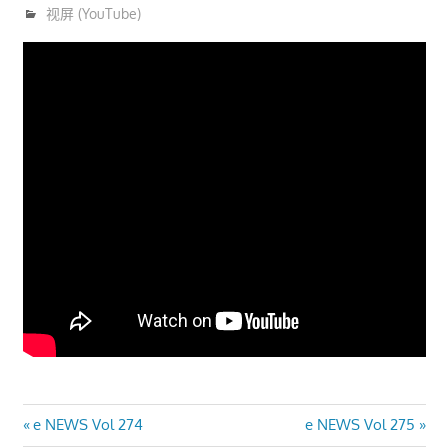
6月 25, 2016
trainer
视屏 (YouTube)
文
Previous
Next
e NEWS Vol 274
e NEWS Vol 275