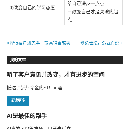
给自己进步一点点
4)改变自己的学习态度
－改变自己才是突破的起
点
文
Previous
Next
降低客户流失率，提高销售成功
创造佳绩，造就奇迹
Post:
Post:
章
我的文章
导
听了客户意见并改变，才有进步的空间
航
抵达了新邦令金的SR Inn酒
阅读更多
AI是最佳的帮手
AI真的可以很方便，只要告诉它