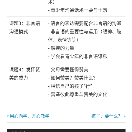
术）
- 青少年沟通话术十要与十勿
课题3：非言语
- 语言的表达需要配合非言语的沟通
沟通模式
- 非言语的重要性与运用（眼神、肢
体、表情等等）
- 触摸的力量
- 学会看青少年的非言语讯息
课题4：发挥赞
- 父母需要懂得赞美
美的威力
- 如何赞美？赞美什么？
- 相信自己的孩子“行”
- 营造彼此尊重与赞美的文化
文
Previous
Next
用心向学，开心教学
孩子，要什么？
Post:
Post:
章