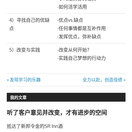
-如何活学活用
4）寻找自己的优缺
-优点vs.缺点
点
-任何事情都是互补作用
-发挥优点，弥补缺点
5）改变与实践
-改变从何开始？
-实践自己梦想的行动力
文
Previous
Next
发现学习的乐趣
全力以赴，创造佳绩
Post:
Post:
章
我的文章
导
听了客户意见并改变，才有进步的空间
航
抵达了新邦令金的SR Inn酒