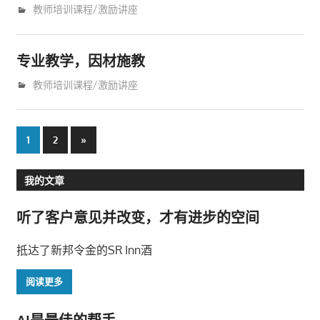
9月 14, 2010
trainer
教师培训课程/激励讲座
专业教学，因材施教
9月 14, 2010
trainer
教师培训课程/激励讲座
文
Next
1
2
»
Posts
章
我的文章
导
听了客户意见并改变，才有进步的空间
航
抵达了新邦令金的SR Inn酒
阅读更多