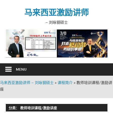
Skip
to
马来西亚激励讲师
content
– 刘咏钢硕士
MENU
马来西亚激励讲师 – 刘咏钢硕士
»
课程简介
»
教师培训课程/激励讲
座
分类：
教师培训课程/激励讲座