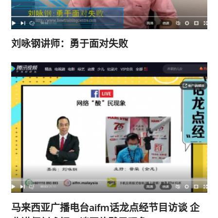
刘咏钢讲师：勇于面对失败
马来西亚广播电台aifm话龙点经节目访谈 企