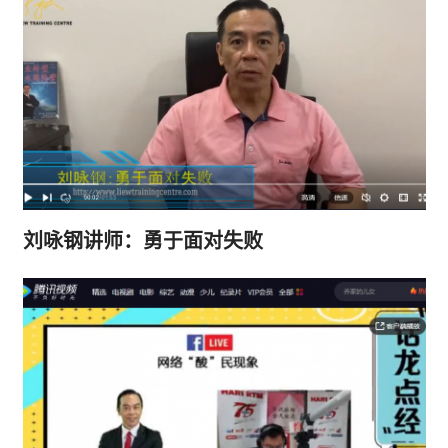
刘咏钢讲师：勇于面对失败