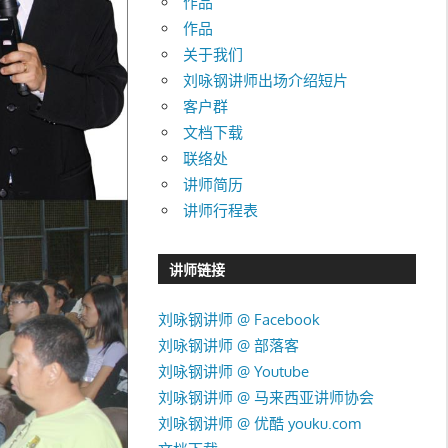
作品
作品
关于我们
刘咏钢讲师出场介绍短片
客户群
文档下载
联络处
讲师简历
讲师行程表
讲师链接
刘咏钢讲师 @ Facebook
刘咏钢讲师 @ 部落客
刘咏钢讲师 @ Youtube
刘咏钢讲师 @ 马来西亚讲师协会
刘咏钢讲师 @ 优酷 youku.com