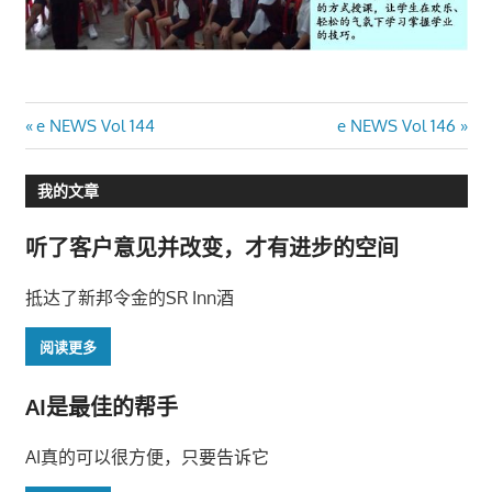
文
Previous
Next
e NEWS Vol 144
e NEWS Vol 146
Post:
Post:
章
我的文章
导
听了客户意见并改变，才有进步的空间
航
抵达了新邦令金的SR Inn酒
阅读更多
AI是最佳的帮手
AI真的可以很方便，只要告诉它