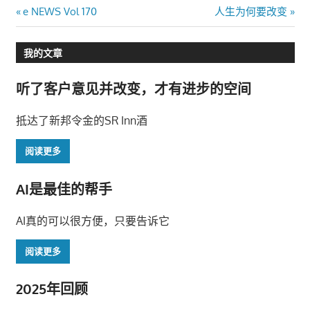
文
Previous
Next
e NEWS Vol 170
人生为何要改变
Post:
Post:
章
我的文章
导
听了客户意见并改变，才有进步的空间
航
抵达了新邦令金的SR Inn酒
阅读更多
AI是最佳的帮手
AI真的可以很方便，只要告诉它
阅读更多
2025年回顾