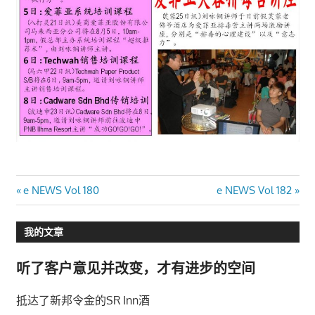
文
Previous
Next
e NEWS Vol 180
e NEWS Vol 182
Post:
Post:
章
我的文章
导
听了客户意见并改变，才有进步的空间
航
抵达了新邦令金的SR Inn酒