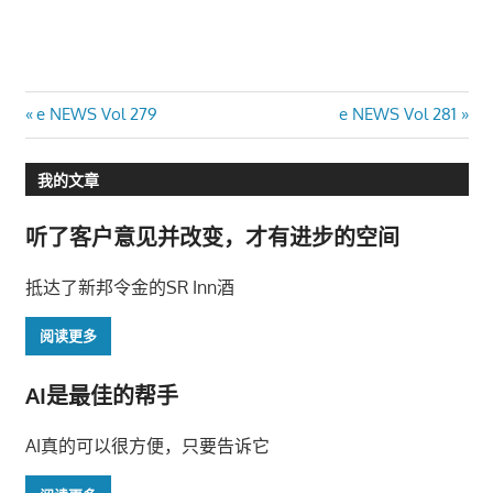
文
Previous
Next
e NEWS Vol 279
e NEWS Vol 281
Post:
Post:
章
我的文章
导
听了客户意见并改变，才有进步的空间
航
抵达了新邦令金的SR Inn酒
阅读更多
AI是最佳的帮手
AI真的可以很方便，只要告诉它