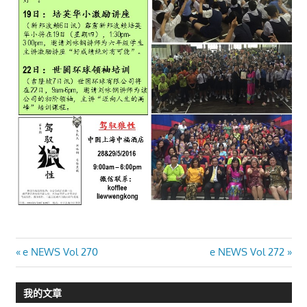
文
Previous
Next
e NEWS Vol 270
e NEWS Vol 272
Post:
Post:
章
我的文章