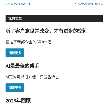
文
Previous
Next
e News Vol 301
e News Vol 303
Post:
Post:
章
我的文章
导
听了客户意见并改变，才有进步的空间
航
抵达了新邦令金的SR Inn酒
阅读更多
AI是最佳的帮手
AI真的可以很方便，只要告诉它
阅读更多
2025年回顾