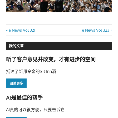
文
Previous
Next
e News Vol 321
e News Vol 323
Post:
Post:
章
我的文章
导
听了客户意见并改变，才有进步的空间
航
抵达了新邦令金的SR Inn酒
阅读更多
AI是最佳的帮手
AI真的可以很方便，只要告诉它