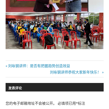
文
Previous
刘咏钢讲师：是否有把握趋势创造效益
Post:
Next
刘咏钢讲师恭祝大家新年快乐！
章
Post:
导
发表评论
航
您的电子邮箱地址不会被公开。
必填项已用
*
标注