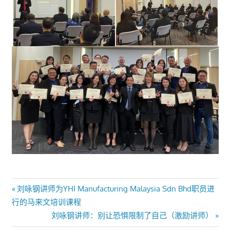
文
Previous
刘咏钢讲师为YHI Manufacturing Malaysia Sdn Bhd职员进
Post:
行的马来文培训课程
章
Next
刘咏钢讲师：别让恐惧限制了自己（激励讲师）
Post: