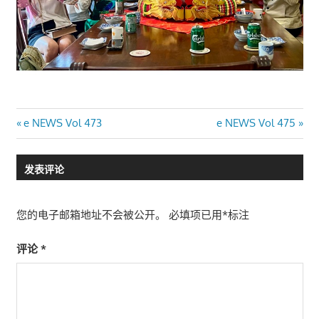
文
Previous
Next
e NEWS Vol 473
e NEWS Vol 475
Post:
Post:
章
发表评论
导
航
您的电子邮箱地址不会被公开。
必填项已用
*
标注
评论
*