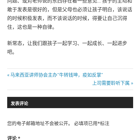
问题、或对老师说的东西存在着一些意见… 孩子的主动和
敢于发表是很好的，但是父母也必须让孩子明白，该说话
的时候积极发表，而不该说话的时候，得要让自己沉得
住，这也是一种自律。
新常态，让我们跟孩子一起学习、一起成长、一起进步
吧。
文
Previous
马来西亚讲师协会主办“牛转钱坤，疫如反掌”
Post:
Next
上司需要聆听下属
章
Post:
导
发表评论
航
您的电子邮箱地址不会被公开。
必填项已用
*
标注
评论
*