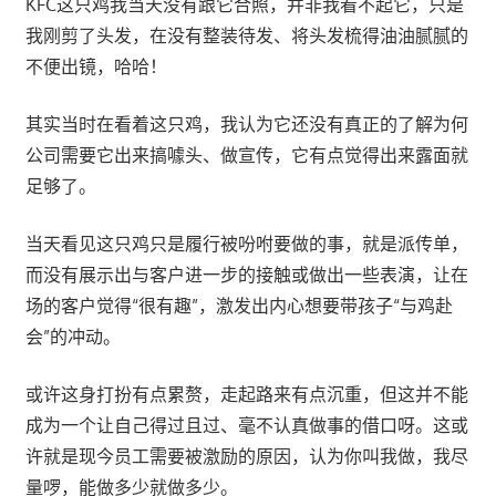
KFC这只鸡我当天没有跟它合照，并非我看不起它，只是
我刚剪了头发，在没有整装待发、将头发梳得油油腻腻的
不便出镜，哈哈！
其实当时在看着这只鸡，我认为它还没有真正的了解为何
公司需要它出来搞噱头、做宣传，它有点觉得出来露面就
足够了。
当天看见这只鸡只是履行被吩咐要做的事，就是派传单，
而没有展示出与客户进一步的接触或做出一些表演，让在
场的客户觉得“很有趣”，激发出内心想要带孩子“与鸡赴
会”的冲动。
或许这身打扮有点累赘，走起路来有点沉重，但这并不能
成为一个让自己得过且过、毫不认真做事的借口呀。这或
许就是现今员工需要被激励的原因，认为你叫我做，我尽
量啰，能做多少就做多少。