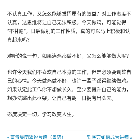
不认真工作，又怎么能够发挥原有的效益？对工作态度不
认真，这思维将让自己无法积极。今天做鸡，可能觉得
“不甘愿”，日后做别的工作性质，真的可以马上积极和认
真起来吗？
难听的说一句，如果连鸡都做不好，又怎么能够做人呢？
也许今天我们不喜欢自己本身的工作，但是必须要调整自
己的心情。今天做鸡做不好，也许一辈子都得继续做鸡。
如果认定此工作你不想做长久，至少要提升自己的能力，
想办法跳出此框架，让自己有朝一日拥有出头天。
态度决定一切，学习改变人生。
文
Previous
Next
富贵集团演说片段（粤语）
到底要如何成为讲师