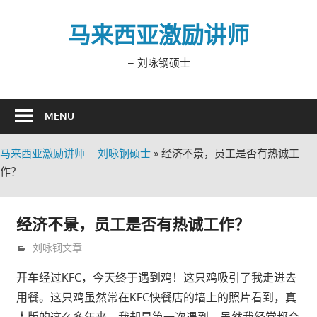
Skip
to
马来西亚激励讲师
content
– 刘咏钢硕士
MENU
马来西亚激励讲师 – 刘咏钢硕士
»
经济不景，员工是否有热诚工
作？
经济不景，员工是否有热诚工作？
2月 17, 2020
trainer
刘咏钢文章
开车经过KFC，今天终于遇到鸡！这只鸡吸引了我走进去
用餐。这只鸡虽然常在KFC快餐店的墙上的照片看到，真