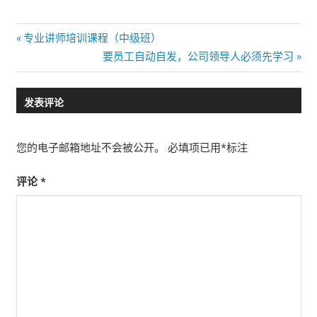
文
Previous
专业讲师培训课程（中级班）
Post:
Next
要员工自动自发，公司领导人必须先学习
章
Post:
导
发表评论
航
您的电子邮箱地址不会被公开。
必填项已用
*
标注
评论
*