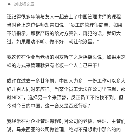
8月 2, 2024
trainer
刘咏钢文章
还记得很多年前与友人一起去上了中国管理讲师的课程，
当时台上这位讲师却告知说：“员工的管理很简单，如果
不听指示，那就严厉的给对方警告，再犯的话，就记大
过，如果屡劝不听、做不好，就让他滚蛋。”
我这位在企业当老板的朋友听了之后摇摇头说，如果用这
样的方式来管理就只有老板一个人自己来干！
或许在过去十多廿年前，中国人力多，一份工作可以多大
好几百人同时来应征。当某个员工无法在公司里表现，那
就NEXT，选择另一个来顶替，反正员工不怕找不到。但
今时今日的中国，这一套又是否还行呢？
我经常在办企业管理课程时对公司的老板、经理、主管们
说，马来西亚的公司做管理，绝对不是想象中那么的简