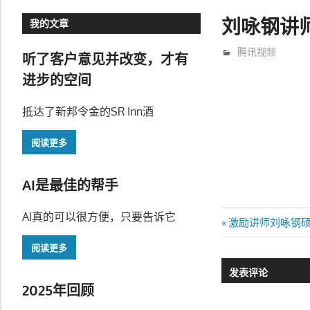
刘咏钢讲
我的文章
9月 20, 2021
trainer
腾讯视频
听了客户意见并改变，才有
进步的空间
抵达了新邦令金的SR Inn酒
阅读更多
AI是最佳的帮手
AI真的可以很方便，只要告诉它
文
Previous
激励讲师刘咏钢
Post:
章
阅读更多
发表评论
导
2025年回顾
航