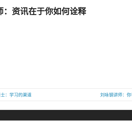
师：资讯在于你如何诠释
Next
硕士：学习的渠道
刘咏钢讲师：你
Post: