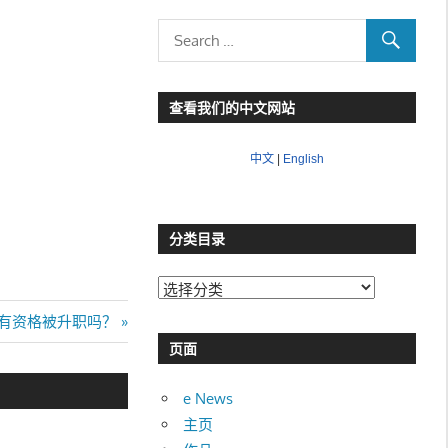
查看我们的中文网站
中文
|
English
分类目录
分
类
有资格被升职吗？
目
页面
录
e News
主页