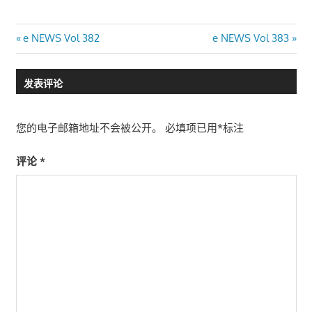
文
Previous
Next
e NEWS Vol 382
e NEWS Vol 383
Post:
Post:
章
发表评论
导
航
您的电子邮箱地址不会被公开。
必填项已用
*
标注
评论
*