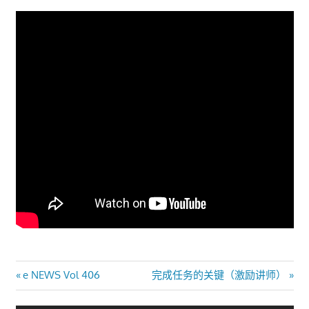
文
Previous
Next
e NEWS Vol 406
完成任务的关键（激励讲师）
Post:
Post:
章