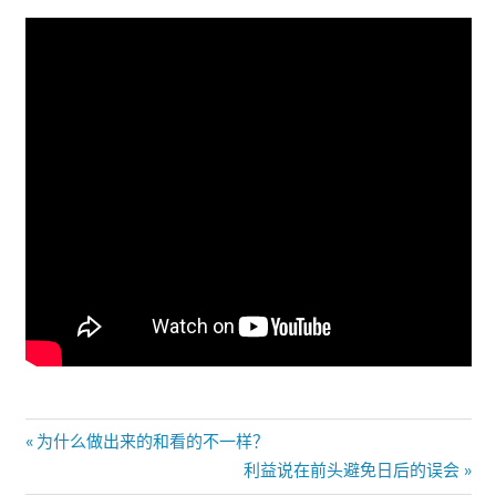
文
Previous
为什么做出来的和看的不一样？
Post:
Next
利益说在前头避免日后的误会
章