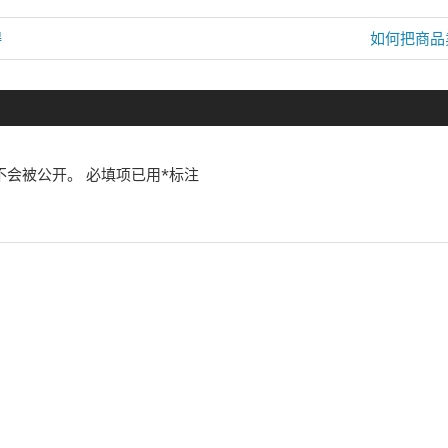
Next
碍
如何把商品
Post:
不会被公开。
必填项已用
*
标注