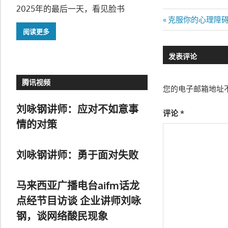
2025年的最后一天，看见脸书
文
Previous
克服你的心理障
Post:
阅读更多
章
发表评论
导
航
腾讯视频
您的电子邮箱地址
刘咏钢讲师：应对不如意事
评论
*
情的对策
刘咏钢讲师：勇于面对失败
马来西亚广播电台aifm话龙
点经节目访谈 企业讲师刘咏
钢，谈网络酸民现象