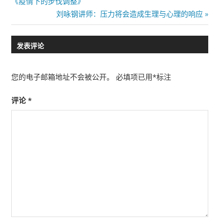
Post:
《疫情下的步伐调整》
章
Next
刘咏钢讲师：压力将会造成生理与心理的响应
导
Post:
航
发表评论
您的电子邮箱地址不会被公开。
必填项已用
*
标注
评论
*