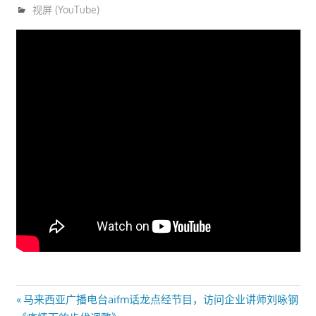
9月 23, 2021
trainer
视屏 (YouTube)
文
Previous
马来西亚广播电台aifm话龙点经节目，访问企业讲师刘咏钢