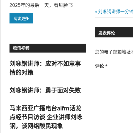
2025年的最后一天，看见脸书
文
Previous
刘咏钢讲师一分
Post:
阅读更多
章
发表评论
导
航
腾讯视频
您的电子邮箱地址
刘咏钢讲师：应对不如意事
评论
*
情的对策
刘咏钢讲师：勇于面对失败
马来西亚广播电台aifm话龙
点经节目访谈 企业讲师刘咏
钢，谈网络酸民现象