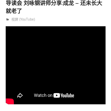
导读会 刘咏钢讲师分享:成龙 – 还未长大
就老了
1月 14, 2021
trainer
视屏 (YouTube)