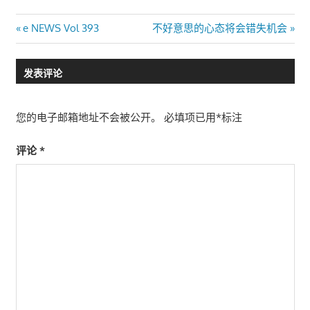
文
Previous
Next
e NEWS Vol 393
不好意思的心态将会错失机会
Post:
Post:
章
发表评论
导
航
您的电子邮箱地址不会被公开。
必填项已用
*
标注
评论
*