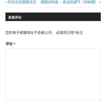
文
Previous
Next
托光光还是脱光光
钢钢对你说 – 说话的语气（刘咏钢）
Post:
Post:
章
发表评论
导
航
您的电子邮箱地址不会被公开。
必填项已用
*
标注
评论
*