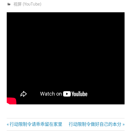
3月 23, 2020
trainer
视屏 (YouTube)
文
Previous
Next
行动限制令请乖乖留在家里
行动限制令做好自己的本分