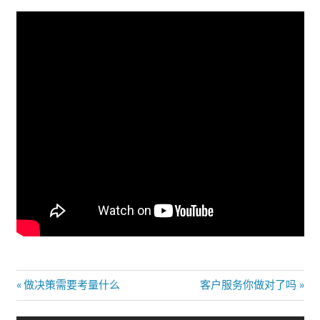
文
Previous
Next
做决策需要考量什么
客户服务你做对了吗
Post:
Post:
章