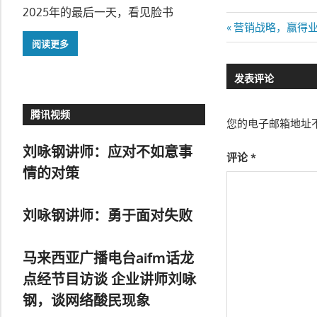
2025年的最后一天，看见脸书
文
Previous
营销战略，赢得业绩 
Post:
阅读更多
章
发表评论
导
航
腾讯视频
您的电子邮箱地址
刘咏钢讲师：应对不如意事
评论
*
情的对策
刘咏钢讲师：勇于面对失败
马来西亚广播电台aifm话龙
点经节目访谈 企业讲师刘咏
钢，谈网络酸民现象