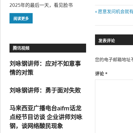
2025年的最后一天，看见脸书
文
Previous
愿意发问机会就
Post:
阅读更多
章
导
发表评论
航
腾讯视频
您的电子邮箱地址
刘咏钢讲师：应对不如意事
情的对策
评论
*
刘咏钢讲师：勇于面对失败
马来西亚广播电台aifm话龙
点经节目访谈 企业讲师刘咏
钢，谈网络酸民现象