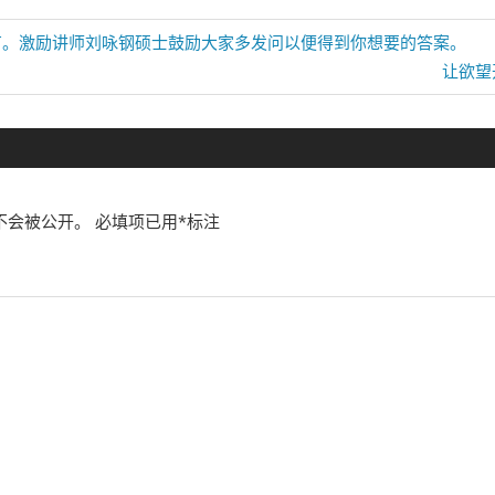
有。激励讲师刘咏钢硕士鼓励大家多发问以便得到你想要的答案。
Next
让欲望
Post:
不会被公开。
必填项已用
*
标注