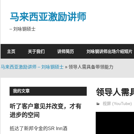
Skip
to
马来西亚激励讲师
content
– 刘咏钢硕士
主页
关于我们
讲师简历
刘咏钢讲师出场介绍短片
马来西亚激励讲师 – 刘咏钢硕士
»
领导人需具备带领能力
领导人需
我的文章
12月 22, 2020
trainer
视屏 (YouTube)
听了客户意见并改变，才有
进步的空间
抵达了新邦令金的SR Inn酒