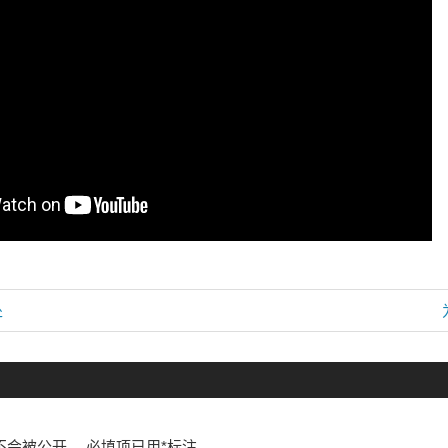
处
P
不会被公开。
必填项已用
*
标注