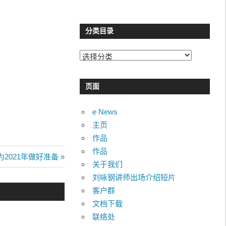
分类目录
分
类
目
页面
录
e News
主页
作品
作品
Next
为2021年做好准备
关于我们
ost:
刘咏钢讲师出场介绍短片
客户群
文档下载
联络处