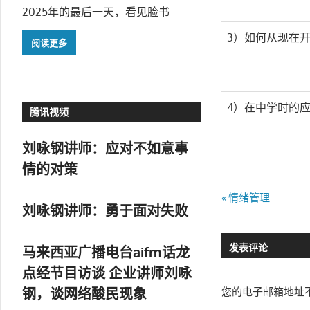
2025年的最后一天，看见脸书
3）如何从现在
阅读更多
4）在中学时的
腾讯视频
刘咏钢讲师：应对不如意事
情的对策
文
Previous
情绪管理
刘咏钢讲师：勇于面对失败
Post:
章
发表评论
马来西亚广播电台aifm话龙
导
点经节目访谈 企业讲师刘咏
航
钢，谈网络酸民现象
您的电子邮箱地址