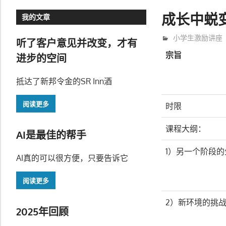
成长中蜕
我的文章
2月 15, 2019
trainer
小学生激励讲座
听了客户意见并改变，才有
宗旨
进步的空间
抵达了新邦令金的SR Inn酒
阅读更多
时限
课程大纲：
AI是最佳的帮手
1）另一个阶段
AI真的可以很方便，只要告诉它
阅读更多
2）新环境的挑
2025年回顾