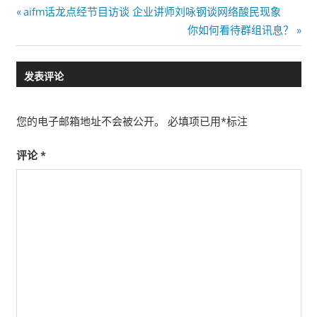
文
Previous
aifm话龙点经节目访谈 企业讲师刘咏钢谈网络酸民现象
Post:
Next
你如何看待群组讯息？
章
Post:
导
发表评论
航
您的电子邮箱地址不会被公开。
必填项已用
*
标注
评论
*