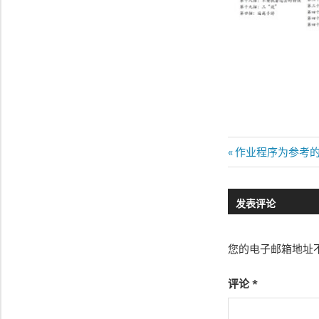
文
Previous
作业程序为参考
Post:
章
发表评论
导
航
您的电子邮箱地址
评论
*