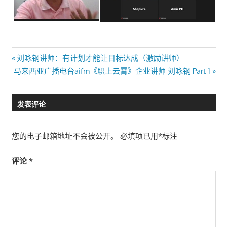
文
Previous
刘咏钢讲师：有计划才能让目标达成（激励讲师）
Next
Post:
马来西亚广播电台aifm《职上云霄》企业讲师 刘咏钢 Part 1
章
Post:
导
发表评论
航
您的电子邮箱地址不会被公开。
必填项已用
*
标注
评论
*