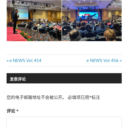
文
Previous
Next
e NEWS Vol 454
e NEWS Vol 456
Post:
Post:
章
发表评论
导
航
您的电子邮箱地址不会被公开。
必填项已用
*
标注
评论
*