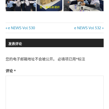
文
Previous
Next
e NEWS Vol 530
e NEWS Vol 532
Post:
Post:
章
发表评论
导
航
您的电子邮箱地址不会被公开。
必填项已用
*
标注
评论
*